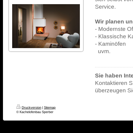
Service.
Wir planen und
- Modernste O
- Klassische K
- Kaminöfen
uvm.
Sie haben Int
Kontaktieren S
überzeugen Sie
Druckversion
|
Sitemap
© Kachelofenbau Sperber