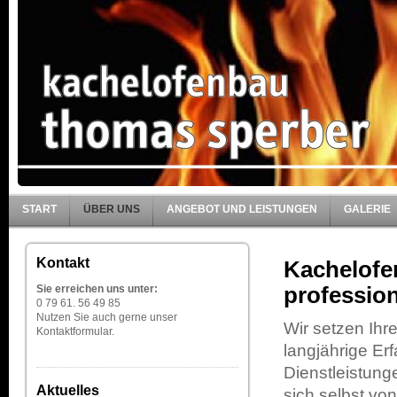
START
ÜBER UNS
ANGEBOT UND LEISTUNGEN
GALERIE
Kontakt
Kachelofen
Sie erreichen uns unter:
profession
0 79 61. 56 49 85
Nutzen Sie auch gerne unser
Wir setzen Ihr
Kontaktformular.
langjährige Er
Dienstleistun
Aktuelles
sich selbst v